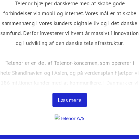
Telenor hjælper danskerne med at skabe gode
forbindelser via mobil og internet. Vores mål er at skabe
sammenhæng i vores kunders digitale liv og i det danske
samfund. Derfor investerer vi hvert år massivt i innovation
og i udvikling af den danske teleinfrastruktur.
Telenor er en del af Telenor-koncernen, som opererer i
hele Skandinavien og i Asien, og på verdensplan hjælper vi
186 millioner kunder med at kommunikere. I Danmark er vi
ca. 900 medarbejdere, har 37 butikker fordelt over hele
Læs mere
Danmark og gør hver dag vores yderste for at gøre det
nemt for vores kunder at kommunikere og sikre deres
forbindelse på både mobil og internet. I Danmark er CBB
Mobil også en del af Telenor-familien. Du kan læse mere