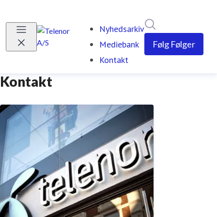
Søg i nyhedsrumm
Nyhedsarkiv
Mediebank
Følg
Følger
Kontakt
(current)
Kontakt