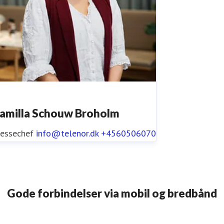
amilla Schouw Broholm
ressechef
info@telenor.dk
+4560506070
Gode forbindelser via mobil og bredbånd