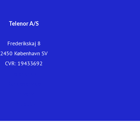
om os på www.telenor.dk.
Telenor A/S
Frederikskaj 8
2450 København SV
CVR: 19433692
Telenor.dk
Kundeservice
Erhverv
Find butik