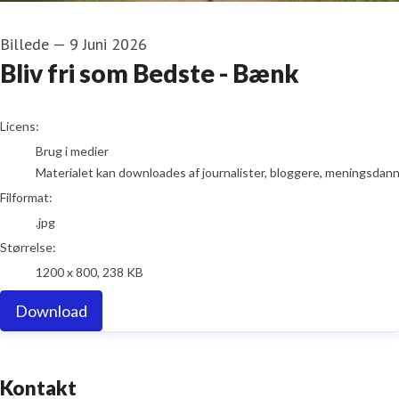
Billede
—
9 Juni 2026
Bliv fri som Bedste - Bænk
go to media item
Licens:
Brug i medier
Materialet kan downloades af journalister, bloggere, meningsdanner
Filformat:
.jpg
Størrelse:
1200 x 800, 238 KB
Download
Kontakt