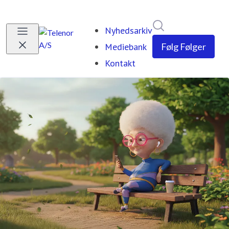
Søg i nyhedsrumm
Nyhedsarkiv
Mediebank
Følg
Følger
Kontakt