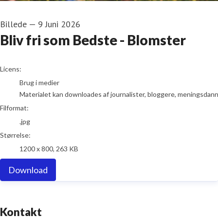
Billede
—
9 Juni 2026
Bliv fri som Bedste - Blomster
go to media item
Licens:
Brug i medier
Materialet kan downloades af journalister, bloggere, meningsdanner
Filformat:
.jpg
Størrelse:
1200 x 800, 263 KB
Download
Kontakt