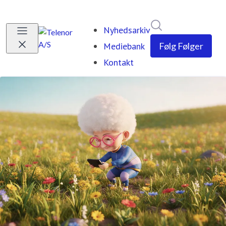
Søg i nyhedsrumm
Nyhedsarkiv
Mediebank
Følg
Følger
Kontakt