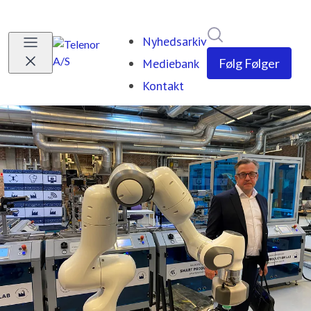
Søg i nyhedsrumm
Nyhedsarkiv
Mediebank
Følg
Følger
Kontakt