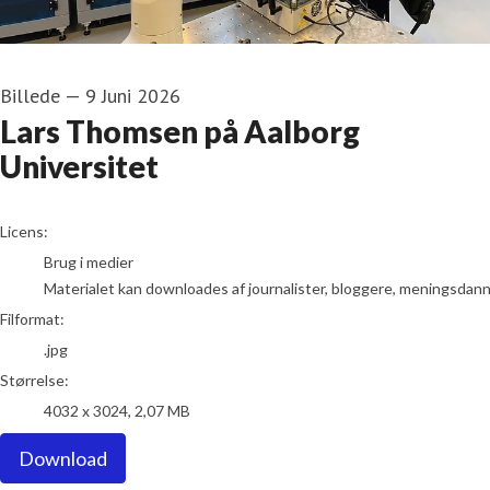
Billede
—
9 Juni 2026
Lars Thomsen på Aalborg
Universitet
go to media item
Licens:
Brug i medier
Materialet kan downloades af journalister, bloggere, meningsdanner
Filformat:
.jpg
Størrelse:
4032 x 3024, 2,07 MB
Download