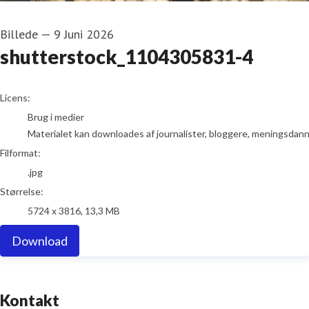
Billede
—
9 Juni 2026
shutterstock_1104305831-4
go to media item
Licens:
Brug i medier
Materialet kan downloades af journalister, bloggere, meningsdanner
Filformat:
.jpg
Størrelse:
5724 x 3816, 13,3 MB
Download
Kontakt