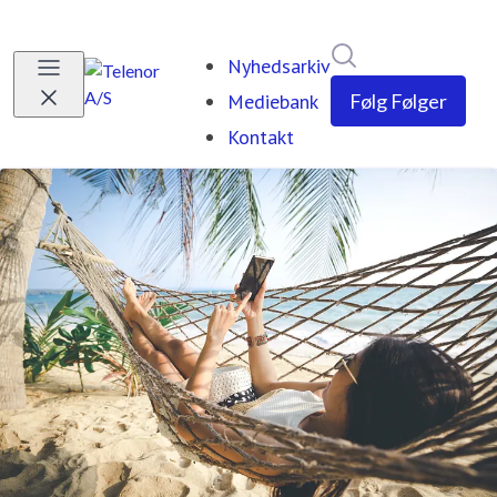
Søg i nyhedsrumm
Nyhedsarkiv
Mediebank
Følg
Følger
Kontakt