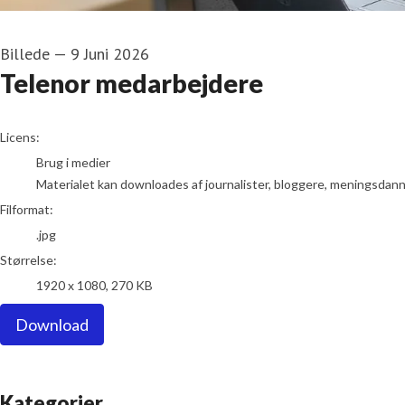
Billede
—
9 Juni 2026
Telenor medarbejdere
go to media item
Licens:
Brug i medier
Materialet kan downloades af journalister, bloggere, meningsdanner
Filformat:
.jpg
Størrelse:
1920 x 1080, 270 KB
Download
Kategorier