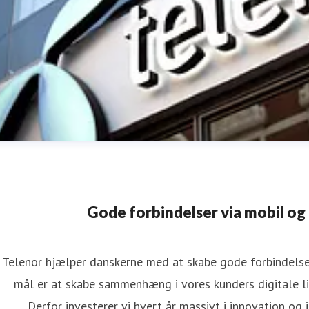
Gode forbindelser via mobil og
Telenor hjælper danskerne med at skabe gode forbindelser
mål er at skabe sammenhæng i vores kunders digitale li
elenors pressetelefon
Derfor investerer vi hvert år massivt i innovation og 