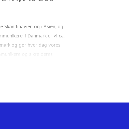
e Skandinavien og i Asien, og
munikere. I Danmark er vi ca.
nmark og gør hver dag vores
mmunikere og sikre deres
Mobil også en del af Telenor-
.telenor.dk.