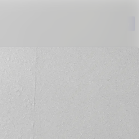
Søg i nyhedsrumme
Følg
Følger