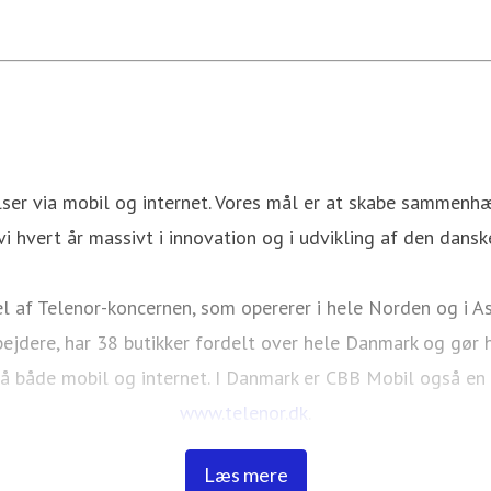
er via mobil og internet. Vores mål er at skabe sammenhæn
vi hvert år massivt i innovation og i udvikling af den danske
 af Telenor-koncernen, som opererer i hele Norden og i As
ejdere, har 38 butikker fordelt over hele Danmark og gør h
å både mobil og internet. I Danmark er CBB Mobil også en
www.telenor.dk
.
Læs mere