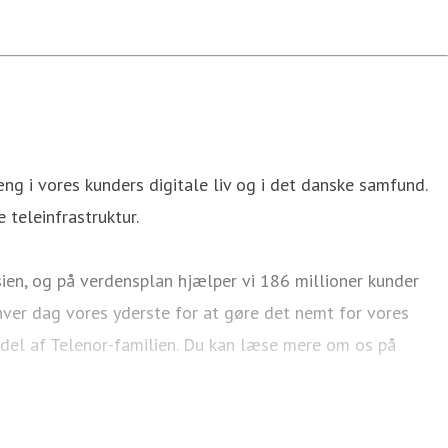
g i vores kunders digitale liv og i det danske samfund.
 teleinfrastruktur.
ien, og på verdensplan hjælper vi 186 millioner kunder
ver dag vores yderste for at gøre det nemt for vores
 del af Telenor-familien. Du kan læse mere om os på