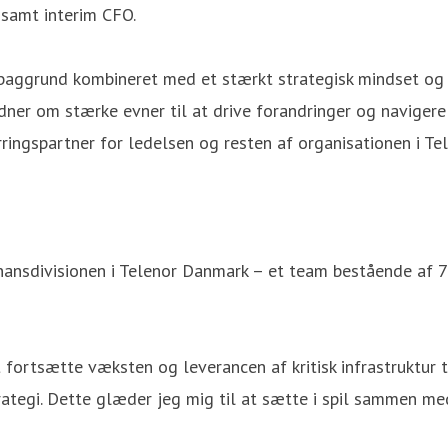
samt interim CFO.
baggrund kombineret med et stærkt strategisk mindset og st
idner om stærke evner til at drive forandringer og navige
rringspartner for ledelsen og resten af organisationen i T
nansdivisionen i Telenor Danmark – et team bestående af 7
at fortsætte væksten og leverancen af kritisk infrastruktur 
rategi. Dette glæder jeg mig til at sætte i spil sammen m