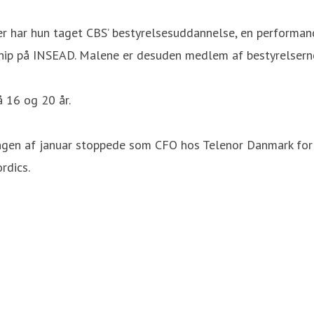
er har hun taget CBS’ bestyrelsesuddannelse, en perform
ip på INSEAD. Malene er desuden medlem af bestyrelserne
 16 og 20 år.
ingen af januar stoppede som CFO hos Telenor Danmark for a
rdics.