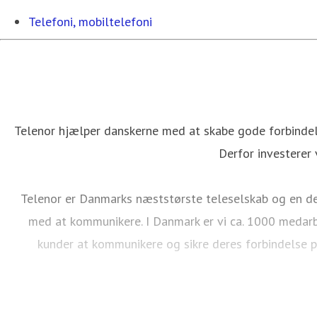
Telefoni, mobiltelefoni
Telenor hjælper danskerne med at skabe gode forbindels
Derfor investerer 
Telenor er Danmarks næststørste teleselskab og en del
med at kommunikere. I Danmark er vi ca. 1000 medarb
kunder at kommunikere og sikre deres forbindelse p