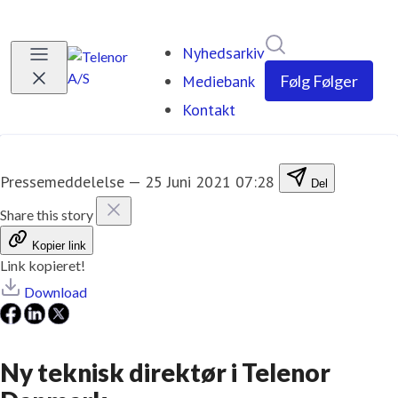
Søg i nyhedsrumm
Nyhedsarkiv
Mediebank
Følg
Følger
Kontakt
Pressemeddelelse
—
25 Juni 2021 07:28
Del
Share this story
Kopier link
Link kopieret!
Download
​Ny teknisk direktør i Telenor