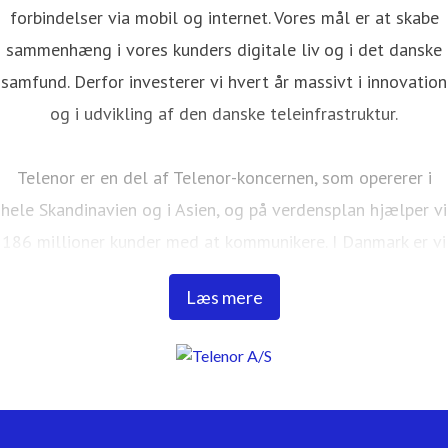
forbindelser via mobil og internet. Vores mål er at skabe
sammenhæng i vores kunders digitale liv og i det danske
samfund. Derfor investerer vi hvert år massivt i innovation
og i udvikling af den danske teleinfrastruktur.
Telenor er en del af Telenor-koncernen, som opererer i
hele Skandinavien og i Asien, og på verdensplan hjælper vi
186 millioner kunder med at kommunikere. I Danmark er vi
ca. 900 medarbejdere, har 37 butikker fordelt over hele
Læs mere
Danmark og gør hver dag vores yderste for at gøre det
nemt for vores kunder at kommunikere og sikre deres
forbindelse på både mobil og internet. I Danmark er CBB
Mobil også en del af Telenor-familien. Du kan læse mere
om os på www.telenor.dk.