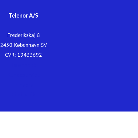
Telenor A/S
Frederikskaj 8
2450 København SV
CVR: 19433692
Telenor.dk
Kundeservice
Erhverv
Find butik