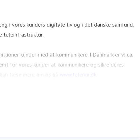
g i vores kunders digitale liv og i det danske samfund.
 teleinfrastruktur.
millioner kunder med at kommunikere. I Danmark er vi ca.
nemt for vores kunder at kommunikere og sikre deres
Du kan læse mere om os på
www.telenor.dk
.