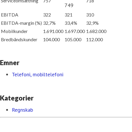
Serviceomsætning
757
718
749
EBITDA
322
321
310
EBITDA-margin (%)
32,7%
33,4%
32,9%
Mobilkunder
1.691.000
1.697.000
1.682.000
Bredbåndskunder
104.000
105.000
112.000
Emner
Telefoni, mobiltelefoni
Kategorier
Regnskab