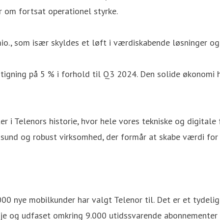
r om fortsat operationel styrke.
, som især skyldes et løft i værdiskabende løsninger og e
gning på 5 % i forhold til Q3 2024. Den solide økonomi har
r i Telenors historie, hvor hele vores tekniske og digitale
en sund og robust virksomhed, der formår at skabe værdi fo
.000 nye mobilkunder har valgt Telenor til. Det er et tydel
følje og udfaset omkring 9.000 utidssvarende abonnementer