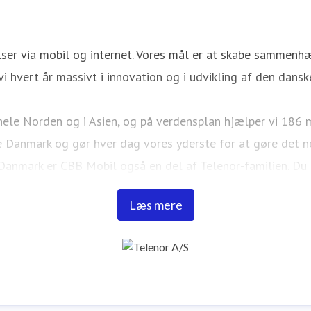
er via mobil og internet. Vores mål er at skabe sammenhæn
vi hvert år massivt i innovation og i udvikling af den danske
hele Norden og i Asien, og på verdensplan hjælper vi 186 
e Danmark og gør hver dag vores yderste for at gøre det 
I Danmark er CBB Mobil også en del af Telenor-familien. 
Læs mere