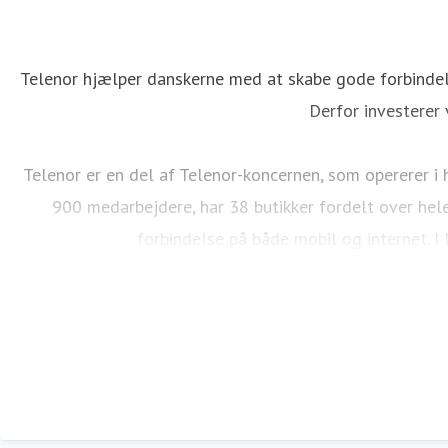
Telenor hjælper danskerne med at skabe gode forbindels
Derfor investerer 
Telenor er en del af Telenor-koncernen, som opererer i 
900 medarbejdere, har 38 butikker fordelt over hel
forbindelse på både mobil og internet. 