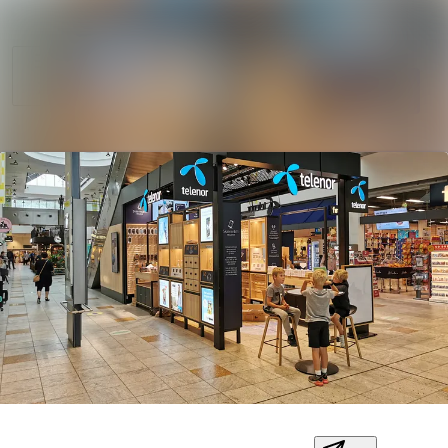
Søg i nyhedsrumm
Nyhedsarkiv
Mediebank
Følg
Følger
Kontakt