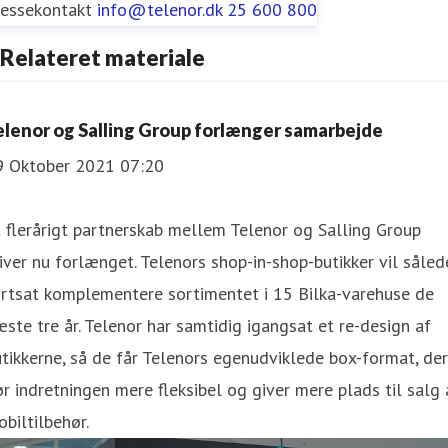
ressekontakt
info@telenor.dk
25 600 800
Relateret materiale
elenor og Salling Group forlænger samarbejde
9 Oktober 2021 07:20
 flerårigt partnerskab mellem Telenor og Salling Group
iver nu forlænget. Telenors shop-in-shop-butikker vil såled
ortsat komplementere sortimentet i 15 Bilka-varehuse de
ste tre år. Telenor har samtidig igangsat et re-design af
tikkerne, så de får Telenors egenudviklede box-format, der
r indretningen mere fleksibel og giver mere plads til salg 
biltilbehør.