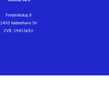
Frederikskaj 8
2450 København SV
CVR: 19433692
Telenor.dk
Kundeservice
Erhverv
Find butik