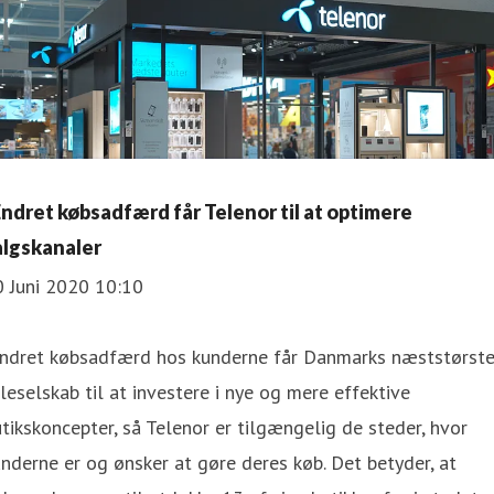
ndret købsadfærd får Telenor til at optimere
algskanaler
0 Juni 2020 10:10
ndret købsadfærd hos kunderne får Danmarks næststørst
leselskab til at investere i nye og mere effektive
tikskoncepter, så Telenor er tilgængelig de steder, hvor
nderne er og ønsker at gøre deres køb. Det betyder, at