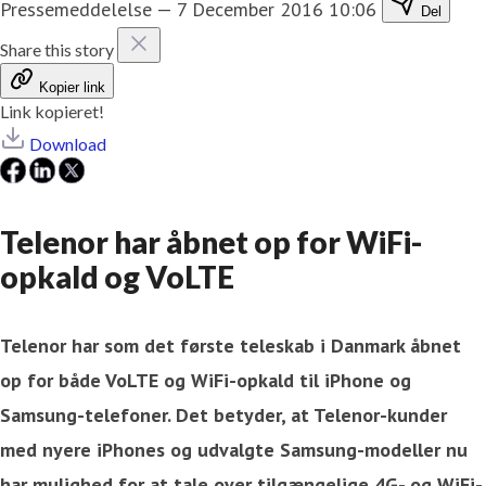
Pressemeddelelse
—
7 December 2016 10:06
Del
Share this story
Kopier link
Link kopieret!
Download
Telenor har åbnet op for WiFi-
opkald og VoLTE
Telenor har som det første teleskab i Danmark åbnet
op for både VoLTE og WiFi-opkald til iPhone og
Samsung-telefoner. Det betyder, at Telenor-kunder
med nyere iPhones og udvalgte Samsung-modeller nu
har mulighed for at tale over tilgængelige 4G- og WiFi-