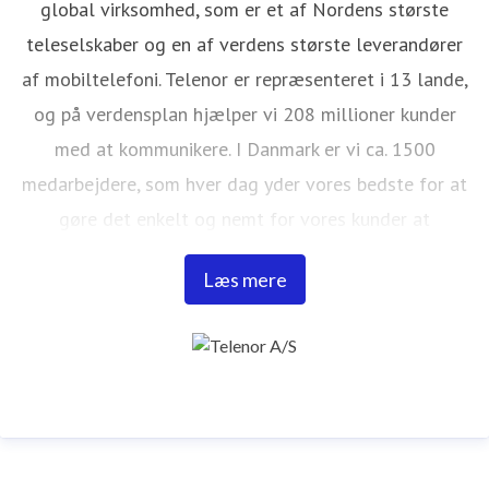
global virksomhed, som er et af Nordens største
teleselskaber og en af verdens største leverandører
af mobiltelefoni. Telenor er repræsenteret i 13 lande,
og på verdensplan hjælper vi 208 millioner kunder
med at kommunikere. I Danmark er vi ca. 1500
medarbejdere, som hver dag yder vores bedste for at
gøre det enkelt og nemt for vores kunder at
kommunikere. Det er vigtigt for os, at Danmark bliver
Læs mere
et førende videnssamfund. Derfor investerer vi hvert
år massivt i den danske teleinfrastruktur. I Danmark er
CBB Mobil og Canal Digital også en del af Telenor-
familien. Du kan læse mere om os på www.telenor.dk.