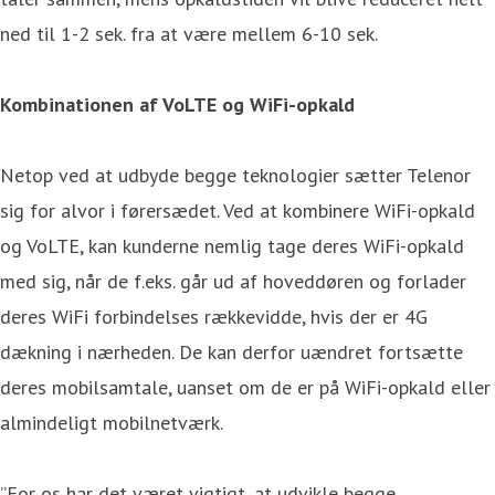
ned til 1-2 sek. fra at være mellem 6-10 sek.
Kombinationen af VoLTE og WiFi-opkald
Netop ved at udbyde begge teknologier sætter Telenor
sig for alvor i førersædet. Ved at kombinere WiFi-opkald
og VoLTE, kan kunderne nemlig tage deres WiFi-opkald
med sig, når de f.eks. går ud af hoveddøren og forlader
deres WiFi forbindelses rækkevidde, hvis der er 4G
dækning i nærheden. De kan derfor uændret fortsætte
deres mobilsamtale, uanset om de er på WiFi-opkald eller
almindeligt mobilnetværk.
”For os har det været vigtigt, at udvikle begge