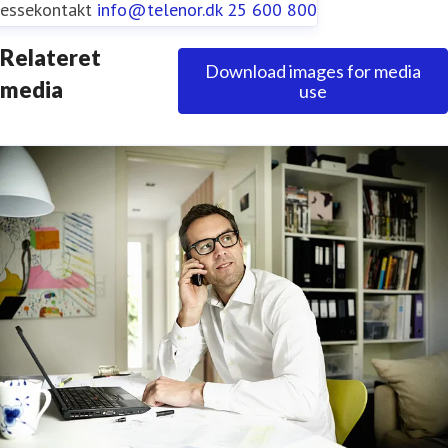
ressekontakt
info@telenor.dk
25 600 800
Relateret
Download images for media
media
use