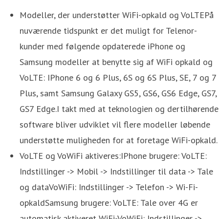
Modeller, der understøtter WiFi-opkald og VoLTEPå
nuværende tidspunkt er det muligt for Telenor-
kunder med følgende opdaterede iPhone og
Samsung modeller at benytte sig af WiFi opkald og
VoLTE: IPhone 6 og 6 Plus, 6S og 6S Plus, SE, 7 og 7
Plus, samt Samsung Galaxy GS5, GS6, GS6 Edge, GS7,
GS7 Edge.I takt med at teknologien og dertilhørende
software bliver udviklet vil flere modeller løbende
understøtte muligheden for at foretage WiFi-opkald.
VoLTE og VoWiFi aktiveres:IPhone brugere: VoLTE:
Indstillinger -> Mobil -> Indstillinger til data -> Tale
og dataVoWiFi: Indstillinger -> Telefon -> Wi-Fi-
opkaldSamsung brugere: VoLTE: Tale over 4G er
automatisk aktiveret WiFi-VoWiFi: Indstillinger ->