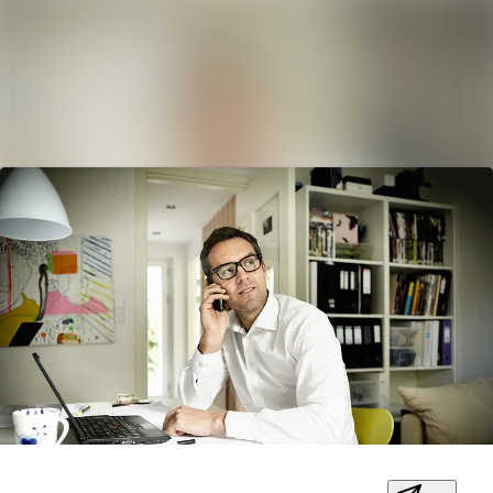
Søg i nyhedsrumm
Nyhedsarkiv
Mediebank
Følg
Følger
Kontakt