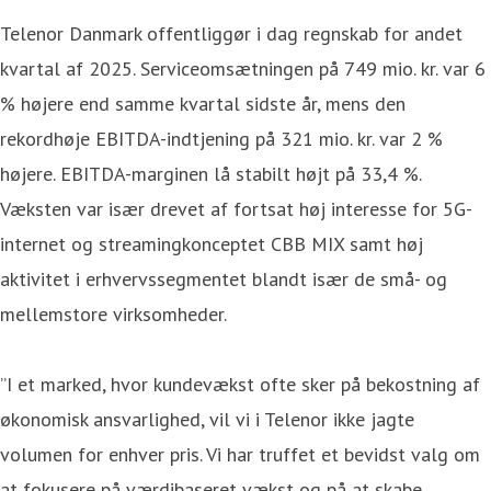
Telenor Danmark offentliggør i dag regnskab for andet
kvartal af 2025. Serviceomsætningen på 749 mio. kr. var 6
% højere end samme kvartal sidste år, mens den
rekordhøje EBITDA-indtjening på 321 mio. kr. var 2 %
højere. EBITDA-marginen lå stabilt højt på 33,4 %.
Væksten var især drevet af fortsat høj interesse for 5G-
internet og streamingkonceptet CBB MIX samt høj
aktivitet i erhvervssegmentet blandt især de små- og
mellemstore virksomheder.
”I et marked, hvor kundevækst ofte sker på bekostning af
økonomisk ansvarlighed, vil vi i Telenor ikke jagte
volumen for enhver pris. Vi har truffet et bevidst valg om
at fokusere på værdibaseret vækst og på at skabe