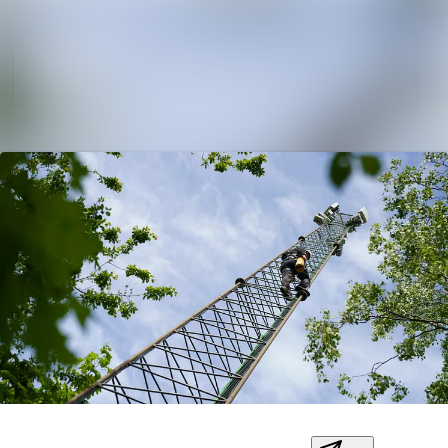
Søg i nyhedsrumm
Nyhedsarkiv
Mediebank
Følg
Følger
Kontakt