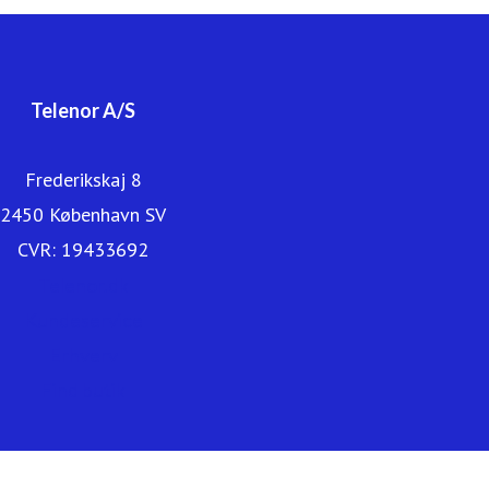
Mobil også en del af Telenor-familien. Du kan læse mere
om os på www.telenor.dk.
Telenor A/S
Frederikskaj 8
2450 København SV
CVR: 19433692
Telenor.dk
Kundeservice
Erhverv
Find butik