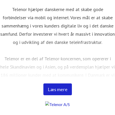
Telenor hjælper danskerne med at skabe gode
forbindelser via mobil og internet. Vores mål er at skabe
sammenhæng i vores kunders digitale liv og i det danske
samfund. Derfor investerer vi hvert år massivt i innovation
og i udvikling af den danske teleinfrastruktur.
Telenor er en del af Telenor-koncernen, som opererer i
hele Skandinavien og i Asien, og på verdensplan hjælper vi
186 millioner kunder med at kommunikere. I Danmark er vi
ca. 900 medarbejdere, har 37 butikker fordelt over hele
Læs mere
Danmark og gør hver dag vores yderste for at gøre det
nemt for vores kunder at kommunikere og sikre deres
forbindelse på både mobil og internet. I Danmark er CBB