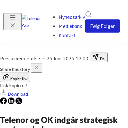
Søg i nyhedsrumm
Nyhedsarkiv
Mediebank
Følg
Følger
Kontakt
Pressemeddelelse
—
25 Juni 2025 12:00
Del
Share this story
Kopier link
Link kopieret!
Download
Telenor og OK indgår strategisk