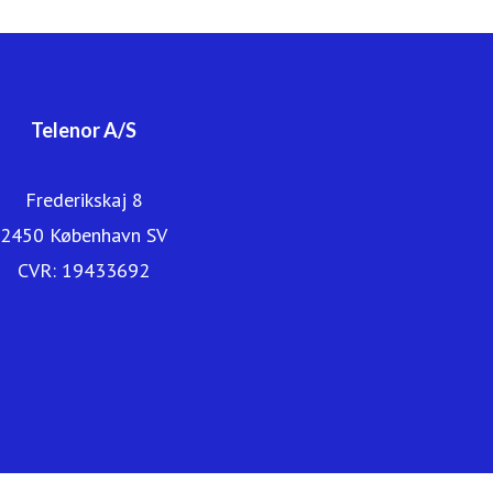
Mobil også en del af Telenor-familien. Du kan læse mere
om os på www.telenor.dk.
Telenor A/S
Frederikskaj 8
2450 København SV
CVR: 19433692
Telenor.dk
Kundeservice
Erhverv
Find butik