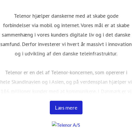
Telenor hjælper danskerne med at skabe gode
forbindelser via mobil og internet. Vores mål er at skabe
sammenhæng i vores kunders digitale liv og i det danske
samfund. Derfor investerer vi hvert år massivt i innovation
og i udvikling af den danske teleinfrastruktur.
Telenor er en del af Telenor-koncernen, som opererer i
hele Skandinavien og i Asien, og på verdensplan hjælper vi
186 millioner kunder med at kommunikere. I Danmark er vi
ca. 900 medarbejdere, har 37 butikker fordelt over hele
Læs mere
Danmark og gør hver dag vores yderste for at gøre det
nemt for vores kunder at kommunikere og sikre deres
forbindelse på både mobil og internet. I Danmark er CBB