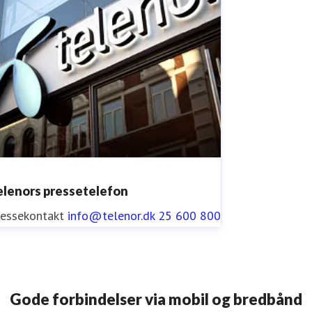
elenors pressetelefon
ressekontakt
info@telenor.dk
25 600 800
Gode forbindelser via mobil og bredbånd