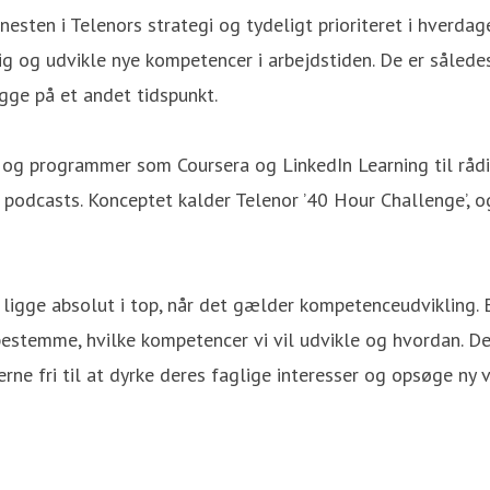
nesten i Telenors strategi og tydeligt prioriteret i hverd
 og udvikle nye kompetencer i arbejdstiden. De er således 
gge på et andet tidspunkt.
ser og programmer som Coursera og LinkedIn Learning til rå
ge podcasts. Konceptet kalder Telenor ’40 Hour Challenge’,
 ligge absolut i top, når det gælder kompetenceudvikling.
t bestemme, hvilke kompetencer vi vil udvikle og hvordan. De
ne fri til at dyrke deres faglige interesser og opsøge ny v