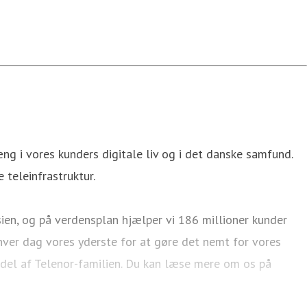
g i vores kunders digitale liv og i det danske samfund.
 teleinfrastruktur.
ien, og på verdensplan hjælper vi 186 millioner kunder
hver dag vores yderste for at gøre det nemt for vores
 del af Telenor-familien. Du kan læse mere om os på