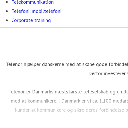
Telekommunikation
Telefoni, mobiltelefoni
Corporate training
Telenor hjælper danskerne med at skabe gode forbindels
Derfor investerer 
Telenor er Danmarks næststørste teleselskab og en del
med at kommunikere. I Danmark er vi ca. 1.100 medarb
kunder at kommunikere og sikre deres forbindelse p