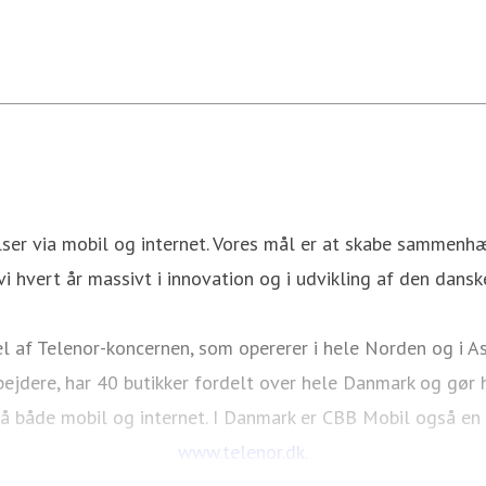
er via mobil og internet. Vores mål er at skabe sammenhæn
vi hvert år massivt i innovation og i udvikling af den danske
 af Telenor-koncernen, som opererer i hele Norden og i As
ejdere, har 40 butikker fordelt over hele Danmark og gør 
å både mobil og internet. I Danmark er CBB Mobil også en
www.telenor.dk
.