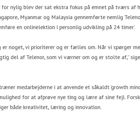
en for nylig blev der sat ekstra fokus på emnet på tværs a
 Singapore, Myanmar og Malaysia gennemførte nemlig Teleno
mføre en onlinelektion i personlig udvikling på 24 timer’.
 er noget, vi prioriterer og er fælles om. Når vi spørger m
vigtig del af Telenor, som vi værner om og er stolte af,” si
, træner medarbejderne i at anvende et såkaldt ’growth mind
mulighed for at afprøve nye ting og lære af sine fejl. Fors
iger både kreativitet, læring og innovation.