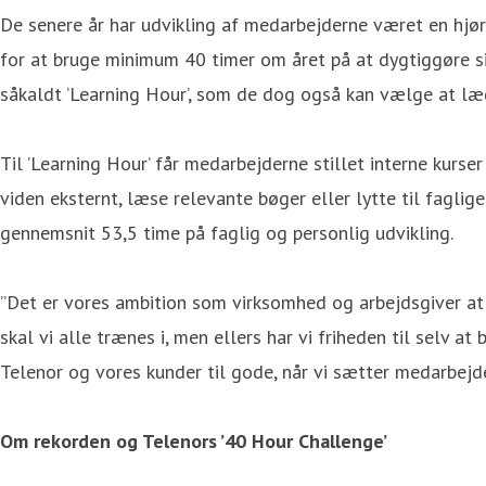
De senere år har udvikling af medarbejderne været en hjør
for at bruge minimum 40 timer om året på at dygtiggøre sig
såkaldt ’Learning Hour’, som de dog også kan vælge at læ
Til ’Learning Hour’ får medarbejderne stillet interne kur
viden eksternt, læse relevante bøger eller lytte til fagli
gennemsnit 53,5 time på faglig og personlig udvikling.
”Det er vores ambition som virksomhed og arbejdsgiver at
skal vi alle trænes i, men ellers har vi friheden til selv a
Telenor og vores kunder til gode, når vi sætter medarbejder
Om rekorden og Telenors ’40 Hour Challenge’