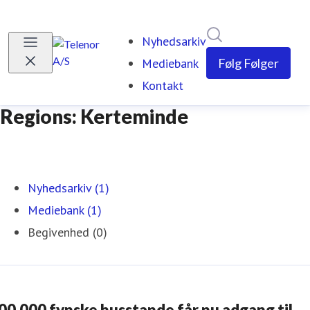
Søg i nyhedsrumm
Nyhedsarkiv
Mediebank
Følg
Følger
Kontakt
Regions: Kerteminde
Nyhedsarkiv (1)
Mediebank (1)
Begivenhed (0)
00.000 fynske husstande får nu adgang til