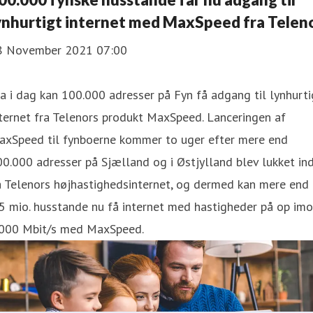
ynhurtigt internet med MaxSpeed fra Telen
8 November 2021 07:00
a i dag kan 100.000 adresser på Fyn få adgang til lynhurti
ternet fra Telenors produkt MaxSpeed. Lanceringen af
axSpeed til fynboerne kommer to uger efter mere end
0.000 adresser på Sjælland og i Østjylland blev lukket in
å Telenors højhastighedsinternet, og dermed kan mere end
5 mio. husstande nu få internet med hastigheder på op im
.000 Mbit/s med MaxSpeed.