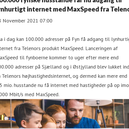
ynhurtigt internet med MaxSpeed fra Telen
8 November 2021 07:00
a i dag kan 100.000 adresser på Fyn få adgang til lynhurti
ternet fra Telenors produkt MaxSpeed. Lanceringen af
axSpeed til fynboerne kommer to uger efter mere end
0.000 adresser på Sjælland og i Østjylland blev lukket in
å Telenors højhastighedsinternet, og dermed kan mere end
5 mio. husstande nu få internet med hastigheder på op im
.000 Mbit/s med MaxSpeed.