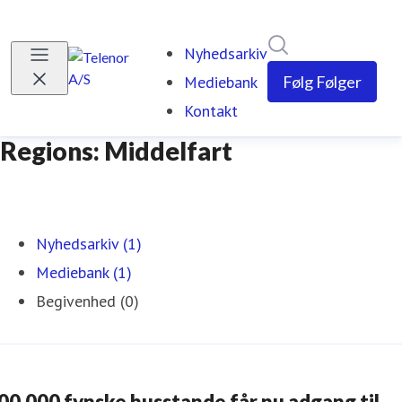
Søg i nyhedsrumm
Nyhedsarkiv
Mediebank
Følg
Følger
Kontakt
Regions: Middelfart
Nyhedsarkiv (1)
Mediebank (1)
Begivenhed (0)
00.000 fynske husstande får nu adgang til