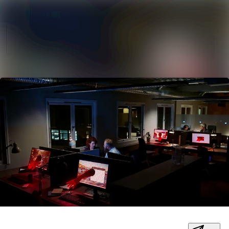
Søg i nyhedsrumm
Nyhedsarkiv
Mediebank
Følg
Følger
Kontakt