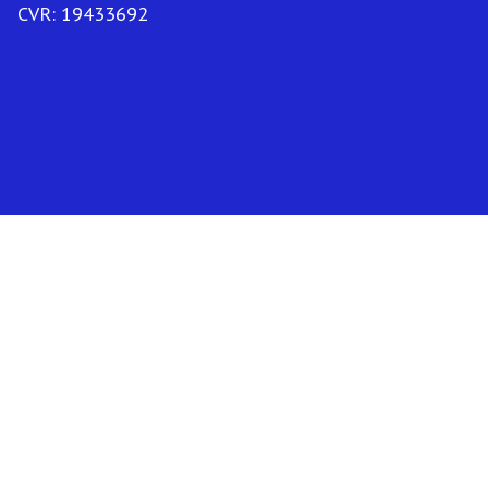
CVR: 19433692
Telenor.dk
Kundeservice
Erhverv
Find butik