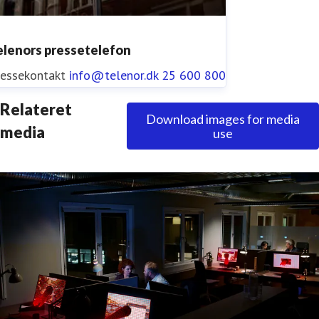
elenors pressetelefon
ressekontakt
info@telenor.dk
25 600 800
Relateret
Download images for media
media
use