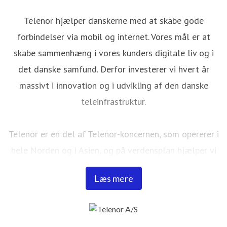
Telenor hjælper danskerne med at skabe gode
forbindelser via mobil og internet. Vores mål er at
skabe sammenhæng i vores kunders digitale liv og i
det danske samfund. Derfor investerer vi hvert år
massivt i innovation og i udvikling af den danske
teleinfrastruktur.
Telenor er en del af Telenor-koncernen, som opererer i
hele Norden og i Asien, og på verdensplan hjælper vi
186 millioner kunder med at kommunikere. I Danmark
Læs mere
er vi ca. 900 medarbejdere, har 38 butikker fordelt
over hele Danmark og gør hver dag vores yderste for
at gøre det nemt for vores kunder at kommunikere og