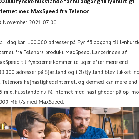
00.000 fynske husstande får nu adgang til lynhurtigt
nternet med MaxSpeed fra Telenor
8 November 2021 07:00
a i dag kan 100.000 adresser på Fyn få adgang til lynhurti
ternet fra Telenors produkt MaxSpeed. Lanceringen af
axSpeed til fynboerne kommer to uger efter mere end
0.000 adresser på Sjælland og i Østjylland blev lukket in
å Telenors højhastighedsinternet, og dermed kan mere end
5 mio. husstande nu få internet med hastigheder på op im
.000 Mbit/s med MaxSpeed.