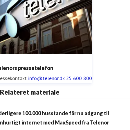
elenors pressetelefon
ressekontakt
info@telenor.dk
25 600 800
Relateret materiale
derligere 100.000 husstande får nu adgang til
ynhurtigt internet med MaxSpeed fra Telenor