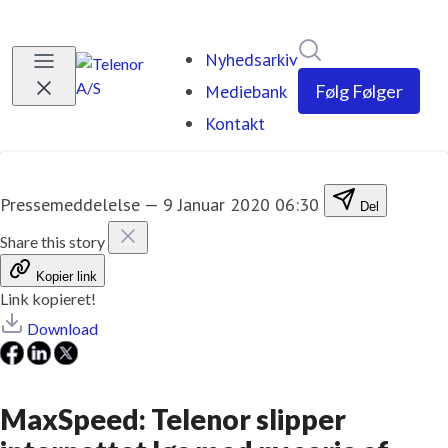
Søg i nyhedsrumm
Nyhedsarkiv
Mediebank
Følg
Følger
Kontakt
Pressemeddelelse
—
9 Januar 2020 06:30
Del
Share this story
Kopier link
Link kopieret!
Download
MaxSpeed: Telenor slipper