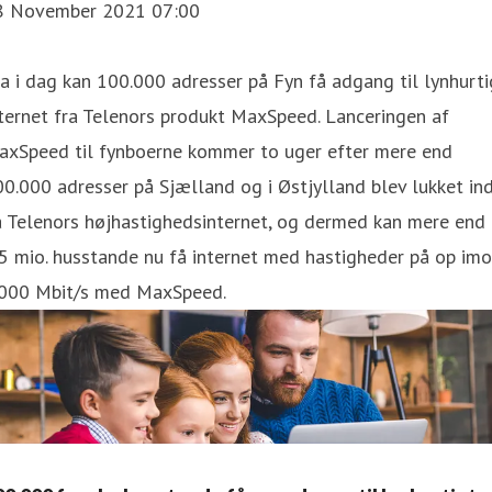
8 November 2021 07:00
a i dag kan 100.000 adresser på Fyn få adgang til lynhurti
ternet fra Telenors produkt MaxSpeed. Lanceringen af
axSpeed til fynboerne kommer to uger efter mere end
0.000 adresser på Sjælland og i Østjylland blev lukket in
å Telenors højhastighedsinternet, og dermed kan mere end
5 mio. husstande nu få internet med hastigheder på op im
.000 Mbit/s med MaxSpeed.