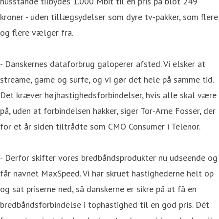
husstande tilbydes 1.000 Mbit til en pris på blot 249
kroner - uden tillægsydelser som dyre tv-pakker, som flere
og flere vælger fra.
- Danskernes dataforbrug galoperer afsted. Vi elsker at
streame, game og surfe, og vi gør det hele på samme tid.
Det kræver højhastighedsforbindelser, hvis alle skal være
på, uden at forbindelsen hakker, siger Tor-Arne Fosser, der
for et år siden tiltrådte som CMO Consumer i Telenor.
- Derfor skifter vores bredbåndsprodukter nu udseende og
får navnet MaxSpeed. Vi har skruet hastighederne helt op
og sat priserne ned, så danskerne er sikre på at få en
bredbåndsforbindelse i tophastighed til en god pris. Dét