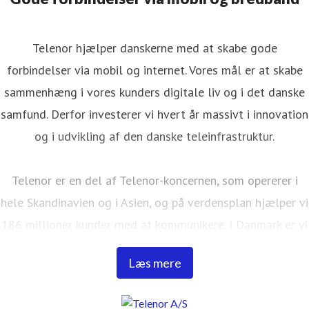
Telenor hjælper danskerne med at skabe gode
forbindelser via mobil og internet. Vores mål er at skabe
sammenhæng i vores kunders digitale liv og i det danske
samfund. Derfor investerer vi hvert år massivt i innovation
og i udvikling af den danske teleinfrastruktur.
Telenor er en del af Telenor-koncernen, som opererer i
hele Skandinavien og i Asien, og på verdensplan hjælper vi
186 millioner kunder med at kommunikere. I Danmark er vi
ca. 900 medarbejdere, har 37 butikker fordelt over hele
Læs mere
Danmark og gør hver dag vores yderste for at gøre det
nemt for vores kunder at kommunikere og sikre deres