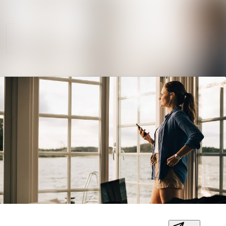
Søg i nyhedsrumm
Nyhedsarkiv
Mediebank
Følg
Følger
Kontakt