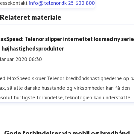
ressekontakt
info@telenor.dk
25 600 800
Relateret materiale
axSpeed: Telenor slipper internettet løs med ny serie
f højhastighedsprodukter
 Januar 2020 06:30
ed MaxSpeed skruer Telenor bredbåndshastighederne op p
ax, så alle danske husstande og virksomheder kan få den
solut hurtigste forbindelse, teknologien kan understøtte.
Gode forbindelser via mobil og bredbånd