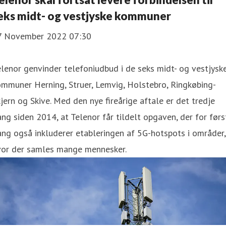
eks midt- og vestjyske kommuner
7 November 2022 07:30
lenor genvinder telefoniudbud i de seks midt- og vestjysk
mmuner Herning, Struer, Lemvig, Holstebro, Ringkøbing-
jern og Skive. Med den nye fireårige aftale er det tredje
ng siden 2014, at Telenor får tildelt opgaven, der for førs
ng også inkluderer etableringen af 5G-hotspots i områder,
vor der samles mange mennesker.