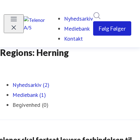
Søg i nyhedsrumm
Nyhedsarkiv
Mediebank
Følg
Følger
Kontakt
Regions: Herning
Nyhedsarkiv (2)
Mediebank (1)
Begivenhed (0)
elenor skal fortsat levere forbindelsen til