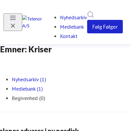
Søg i nyhedsrumm
Nyhedsarkiv
Mediebank
Følg
Følger
Kontakt
Emner: Kriser
Nyhedsarkiv (1)
Mediebank (1)
Begivenhed (0)
elenor advarer i ny nordisk