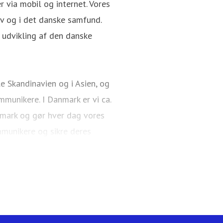
 via mobil og internet. Vores
v og i det danske samfund.
i udvikling af den danske
e Skandinavien og i Asien, og
munikere. I Danmark er vi ca.
nmark og gør hver dag vores
mmunikere og sikre deres
Mobil også en del af Telenor-
.telenor.dk.