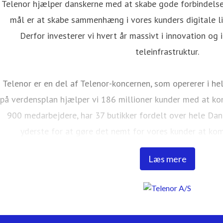
Telenor hjælper danskerne med at skabe gode forbindelser
mål er at skabe sammenhæng i vores kunders digitale li
Derfor investerer vi hvert år massivt i innovation og 
teleinfrastruktur.
Telenor er en del af Telenor-koncernen, som opererer i hel
på verdensplan hjælper vi 186 millioner kunder med at kom
900 medarbejdere, har 37 butikker fordelt over hele Da
yderste for at gøre det nemt for vores kunder at ko
forbindelse på både mobil og internet. I Danmark er CBB 
Læs mere
familien. Du kan læse mere om os på www