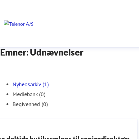
Emner: Udnævnelser
Nyhedsarkiv (1)
Mediebank (0)
Begivenhed (0)
ra deltids butikssælger til seniordirektør: