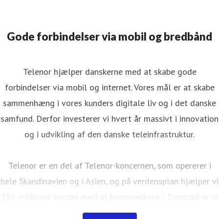
Gode forbindelser via mobil og bredbånd
Telenor hjælper danskerne med at skabe gode
forbindelser via mobil og internet. Vores mål er at skabe
sammenhæng i vores kunders digitale liv og i det danske
samfund. Derfor investerer vi hvert år massivt i innovation
og i udvikling af den danske teleinfrastruktur.
Telenor er en del af Telenor-koncernen, som opererer i
hele Skandinavien og i Asien, og på verdensplan hjælper vi
186 millioner kunder med at kommunikere. I Danmark er vi
ca. 900 medarbejdere, har 37 butikker fordelt over hele