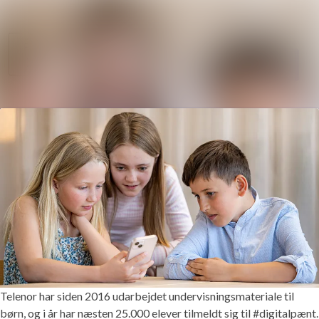
Søg i nyhedsrumm
Nyhedsarkiv
Mediebank
Følg
Følger
Kontakt
Telenor har siden 2016 udarbejdet undervisningsmateriale til
børn, og i år har næsten 25.000 elever tilmeldt sig til #digitalpænt.