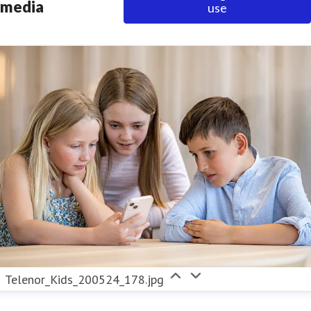
media
use
Telenor_Kids_200524_178.jpg