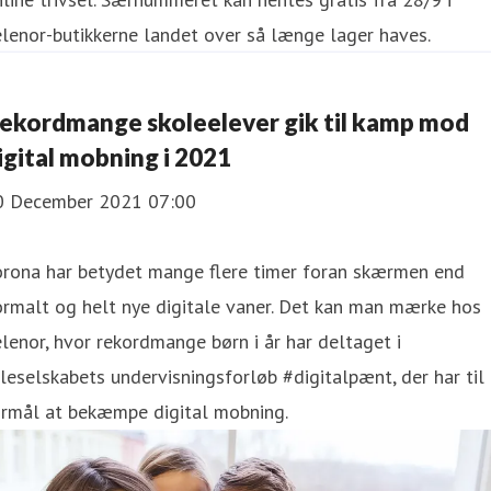
lenor-butikkerne landet over så længe lager haves.
ekordmange skoleelever gik til kamp mod
igital mobning i 2021
0 December 2021 07:00
orona har betydet mange flere timer foran skærmen end
rmalt og helt nye digitale vaner. Det kan man mærke hos
lenor, hvor rekordmange børn i år har deltaget i
leselskabets undervisningsforløb #digitalpænt, der har til
ormål at bekæmpe digital mobning.