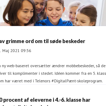
Lav grimme ord om til søde beskeder
1 Maj 2021 09:56
n ny web-baseret oversætter ændrer mobbebeskeder, så de
iver til komplimenter i stedet. Idéen kommer fra en 5. klass
om har været med i Telenors #DigitalPænt-skoleprogram.
0 procent af eleverne i 4.-6. klasse har