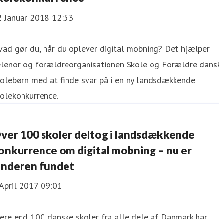
2 Januar 2018 12:53
ad gør du, når du oplever digital mobning? Det hjælper
elenor og forældreorganisationen Skole og Forældre dans
olebørn med at finde svar på i en ny landsdækkende
olekonkurrence.
ver 100 skoler deltog i landsdækkende
onkurrence om digital mobning – nu er
inderen fundet
April 2017 09:01
ere end 100 danske skoler fra alle dele af Danmark har