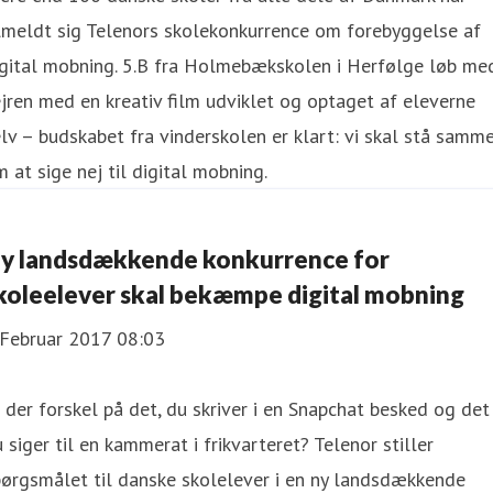
lmeldt sig Telenors skolekonkurrence om forebyggelse af
igital mobning. 5.B fra Holmebækskolen i Herfølge løb me
jren med en kreativ film udviklet og optaget af eleverne
lv – budskabet fra vinderskolen er klart: vi skal stå samm
 at sige nej til digital mobning.
y landsdækkende konkurrence for
koleelever skal bekæmpe digital mobning
 Februar 2017 08:03
 der forskel på det, du skriver i en Snapchat besked og det
 siger til en kammerat i frikvarteret? Telenor stiller
ørgsmålet til danske skolelever i en ny landsdækkende