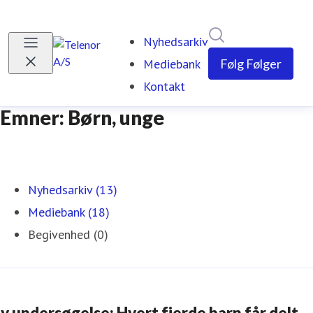
Søg i nyhedsrumm
Nyhedsarkiv
Mediebank
Følg
Følger
Kontakt
Emner: Børn, unge
Nyhedsarkiv (13)
Mediebank (18)
Begivenhed (0)
y undersøgelse: Hvert fjerde barn får delt