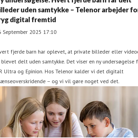
illeder uden samtykke – Telenor arbejder fo
ryg digital fremtid
6 September 2025 17:10
ert fjerde barn har oplevet, at private billeder eller video
 blevet delt uden samtykke. Det viser en ny undersøgelse f
 Ultra og Epinion. Hos Telenor kalder vi det digitalt
ænseoverskridende – og vi vil gøre noget ved det.