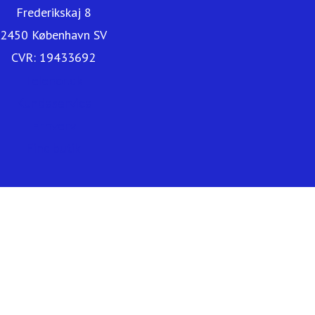
Frederikskaj 8
2450 København SV
CVR: 19433692
Telenor.dk
Kundeservice
Erhverv
Find butik