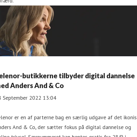
dfærd.
elenor-butikkerne tilbyder digital dannelse
ed Anders And & Co
8 September 2022 13:04
lenor er en af parterne bag en særlig udgave af det ikoni
ders And & Co, der sætter fokus på digital dannelse og
line trivsel. Særnummeret kan hentes gratis fra 28/9 i