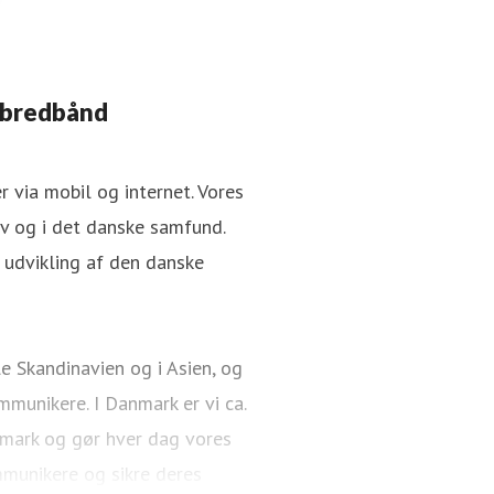
 bredbånd
 via mobil og internet. Vores
v og i det danske samfund.
i udvikling af den danske
e Skandinavien og i Asien, og
munikere. I Danmark er vi ca.
nmark og gør hver dag vores
mmunikere og sikre deres