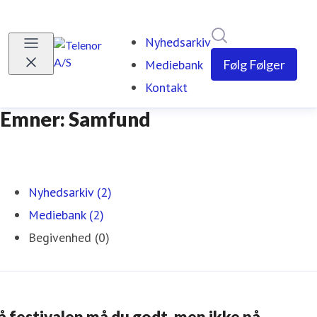
Søg i nyhedsrumm
Nyhedsarkiv
Mediebank
Følg
Følger
Kontakt
Emner: Samfund
Nyhedsarkiv (2)
Mediebank (2)
Begivenhed (0)
å festivalen må du godt, men ikke på