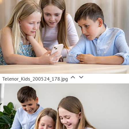
Telenor_Kids_200524_178.jpg