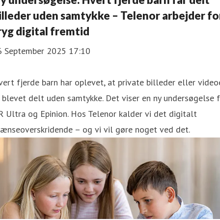
illeder uden samtykke – Telenor arbejder fo
ryg digital fremtid
6 September 2025 17:10
ert fjerde barn har oplevet, at private billeder eller video
 blevet delt uden samtykke. Det viser en ny undersøgelse f
 Ultra og Epinion. Hos Telenor kalder vi det digitalt
ænseoverskridende – og vi vil gøre noget ved det.