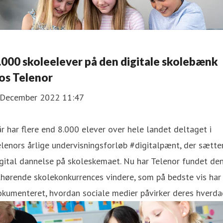
.000 skoleelever på den digitale skolebænk
os Telenor
 December 2022 11:47
år har flere end 8.000 elever over hele landet deltaget i
lenors årlige undervisningsforløb #digitalpænt, der sætte
gital dannelse på skoleskemaet. Nu har Telenor fundet de
lhørende skolekonkurrences vindere, som på bedste vis har
kumenteret, hvordan sociale medier påvirker deres hverda