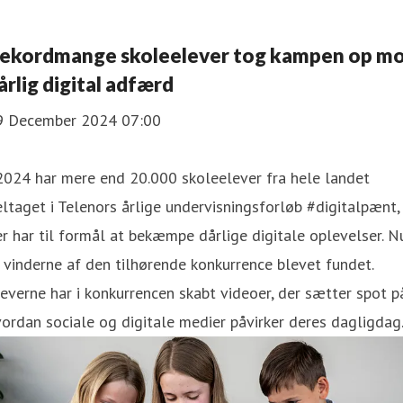
ekordmange skoleelever tog kampen op m
årlig digital adfærd
9 December 2024 07:00
2024 har mere end 20.000 skoleelever fra hele landet
ltaget i Telenors årlige undervisningsforløb #digitalpænt,
r har til formål at bekæmpe dårlige digitale oplevelser. N
 vinderne af den tilhørende konkurrence blevet fundet.
everne har i konkurrencen skabt videoer, der sætter spot p
ordan sociale og digitale medier påvirker deres dagligdag