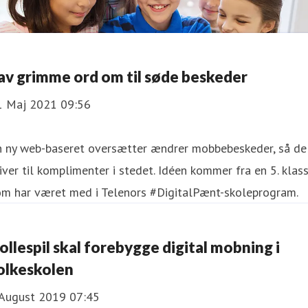
Lav grimme ord om til søde beskeder
1 Maj 2021 09:56
n ny web-baseret oversætter ændrer mobbebeskeder, så de
iver til komplimenter i stedet. Idéen kommer fra en 5. klass
om har været med i Telenors #DigitalPænt-skoleprogram.
ollespil skal forebygge digital mobning i
olkeskolen
 August 2019 07:45