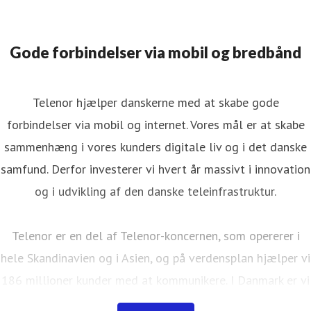
Gode forbindelser via mobil og bredbånd
Telenor hjælper danskerne med at skabe gode
forbindelser via mobil og internet. Vores mål er at skabe
sammenhæng i vores kunders digitale liv og i det danske
samfund. Derfor investerer vi hvert år massivt i innovation
og i udvikling af den danske teleinfrastruktur.
Telenor er en del af Telenor-koncernen, som opererer i
hele Skandinavien og i Asien, og på verdensplan hjælper vi
186 millioner kunder med at kommunikere. I Danmark er vi
ca. 900 medarbejdere, har 37 butikker fordelt over hele