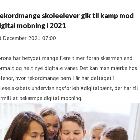
ekordmange skoleelever gik til kamp mod
igital mobning i 2021
0 December 2021 07:00
orona har betydet mange flere timer foran skærmen end
rmalt og helt nye digitale vaner. Det kan man mærke hos
lenor, hvor rekordmange børn i år har deltaget i
leselskabets undervisningsforløb #digitalpænt, der har til
ormål at bekæmpe digital mobning.