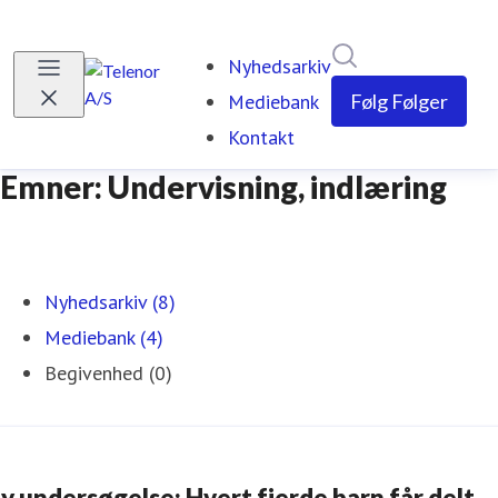
Søg i nyhedsrumm
Nyhedsarkiv
Mediebank
Følg
Følger
Kontakt
Emner: Undervisning, indlæring
Nyhedsarkiv (8)
Mediebank (4)
Begivenhed (0)
y undersøgelse: Hvert fjerde barn får delt