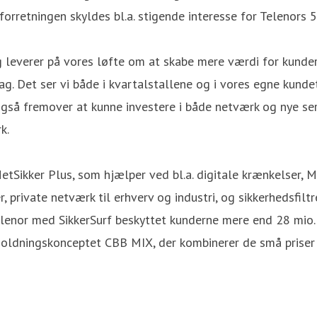
orretningen skyldes bl.a. stigende interesse for Telenors 5
og leverer på vores løfte om at skabe mere værdi for kunder
g. Det ser vi både i kvartalstallene og i vores egne kunde
 også fremover at kunne investere i både netværk og nye ser
k.
og NetSikker Plus, som hjælper ved bl.a. digitale krænkels
 private netværk til erhverv og industri, og sikkerhedsfilt
r Telenor med SikkerSurf beskyttet kunderne mere end 28 mio
rholdningskonceptet CBB MIX, der kombinerer de små priser 