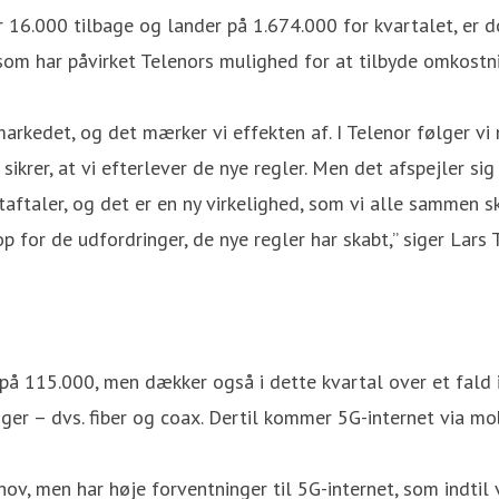
16.000 tilbage og lander på 1.674.000 for kvartalet, er 
om har påvirket Telenors mulighed for at tilbyde omkostnin
arkedet, og det mærker vi effekten af. I Telenor følger vi
sikrer, at vi efterlever de nye regler. Men det afspejler si
ftaler, og det er en ny virkelighed, som vi alle sammen sk
p for de udfordringer, de nye regler har skabt,” siger Lars
t på 115.000, men dækker også i dette kvartal over et fald
iger – dvs. fiber og coax. Dertil kommer 5G-internet via mo
hov, men har høje forventninger til 5G-internet, som indtil v