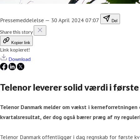
Pressemeddelelse
—
30 April 2024 07:07
Del
Share this story
Kopier link
Link kopieret!
Download
Telenor leverer solid værdi i førs
Telenor Danmark melder om vækst i kerneforretningen og
kvartalsresultat, der dog også bærer præg af ny reguler
Telenor Danmark offentliggør i dag regnskab for første k