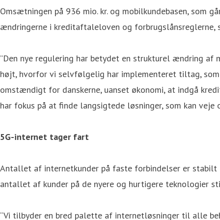
Omsætningen på 936 mio. kr. og mobilkundebasen, som går 
ændringerne i kreditaftaleloven og forbrugslånsreglerne, s
”Den nye regulering har betydet en strukturel ændring af m
højt, hvorfor vi selvfølgelig har implementeret tiltag, som 
omstændigt for danskerne, uanset økonomi, at indgå kredita
har fokus på at finde langsigtede løsninger, som kan veje o
5G-internet tager fart
Antallet af internetkunder på faste forbindelser er stabil
antallet af kunder på de nyere og hurtigere teknologier st
“Vi tilbyder en bred palette af internetløsninger til alle be