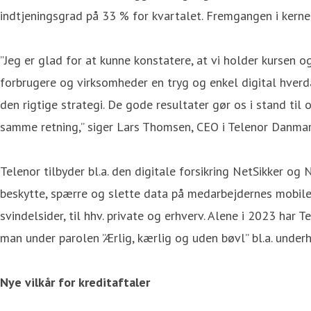
indtjeningsgrad på 33 % for kvartalet. Fremgangen i kernef
”Jeg er glad for at kunne konstatere, at vi holder kursen 
forbrugere og virksomheder en tryg og enkel digital hverda
den rigtige strategi. De gode resultater gør os i stand til
samme retning,” siger Lars Thomsen, CEO i Telenor Danmar
Telenor tilbyder bl.a. den digitale forsikring NetSikker 
beskytte, spærre og slette data på medarbejdernes mobiler,
svindelsider, til hhv. private og erhverv. Alene i 2023 ha
man under parolen ”Ærlig, kærlig og uden bøvl” bl.a. unde
Nye vilkår for kreditaftaler