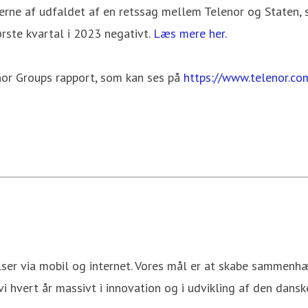
erne af udfaldet af en retssag mellem Telenor og Staten, s
ørste kvartal i 2023 negativt.
Læs mere her.
nor Groups rapport, som kan ses på
https://www.telenor.co
er via mobil og internet. Vores mål er at skabe sammenhæn
vi hvert år massivt i innovation og i udvikling af den danske