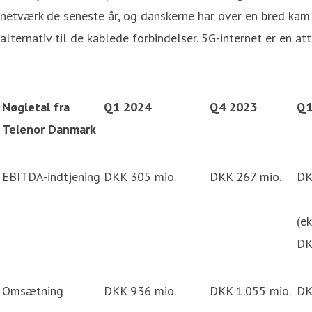
netværk de seneste år, og danskerne har over en bred kam ad
alternativ til de kablede forbindelser. 5G-internet er en a
Nøgletal fra
Q1 2024
Q4 2023
Q1
Telenor Danmark
EBITDA-indtjening
DKK 305 mio.
DKK 267 mio.
DK
(ek
DK
Omsætning
DKK 936 mio.
DKK 1.055 mio.
DK