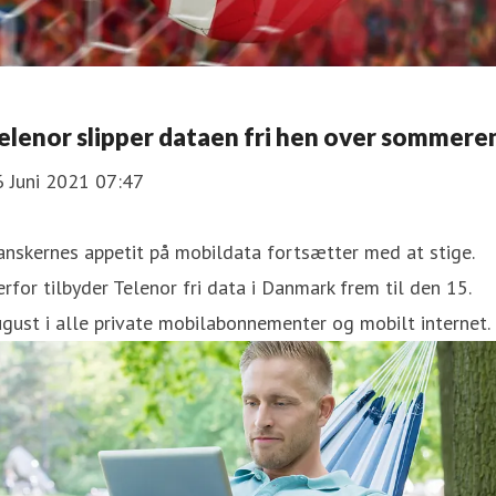
Telenor slipper dataen fri hen over sommere
6 Juni 2021 07:47
nskernes appetit på mobildata fortsætter med at stige.
rfor tilbyder Telenor fri data i Danmark frem til den 15.
gust i alle private mobilabonnementer og mobilt internet.