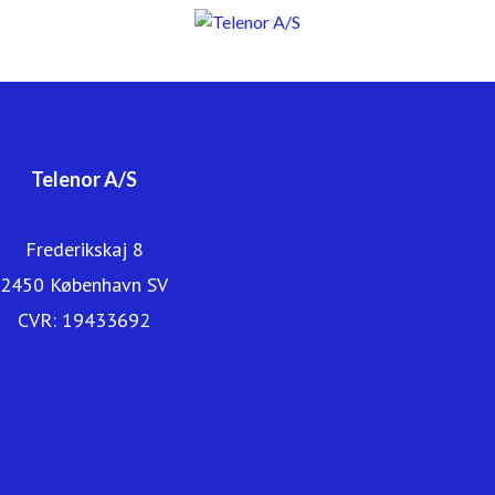
nemt for vores kunder at kommunikere og sikre deres
forbindelse på både mobil og internet. I Danmark er CBB
Mobil også en del af Telenor-familien. Du kan læse mere
om os på www.telenor.dk.
Telenor A/S
Frederikskaj 8
2450 København SV
CVR: 19433692
Telenor.dk
Kundeservice
Erhverv
Find butik