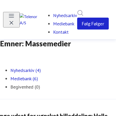
Søg i nyhedsrumm
Nyhedsarkiv
Mediebank
Følg
Følger
Kontakt
Emner: Massemedier
Nyhedsarkiv (4)
Mediebank (6)
Begivenhed (0)
nge udsat for uønsket billeddeling: Helle