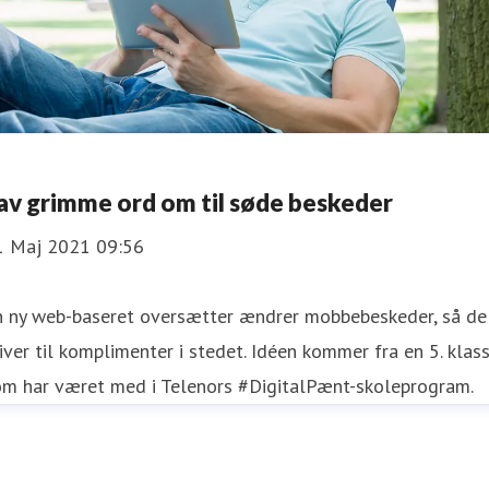
Lav grimme ord om til søde beskeder
1 Maj 2021 09:56
n ny web-baseret oversætter ændrer mobbebeskeder, så de
iver til komplimenter i stedet. Idéen kommer fra en 5. klass
om har været med i Telenors #DigitalPænt-skoleprogram.