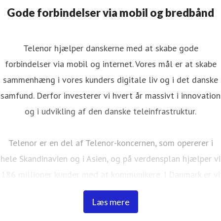
Gode forbindelser via mobil og bredbånd
Telenor hjælper danskerne med at skabe gode
forbindelser via mobil og internet. Vores mål er at skabe
sammenhæng i vores kunders digitale liv og i det danske
samfund. Derfor investerer vi hvert år massivt i innovation
og i udvikling af den danske teleinfrastruktur.
Telenor er en del af Telenor-koncernen, som opererer i
hele Skandinavien og i Asien, og på verdensplan hjælper vi
186 millioner kunder med at kommunikere. I Danmark er vi
ca. 900 medarbejdere, har 37 butikker fordelt over hele
Læs mere
Danmark og gør hver dag vores yderste for at gøre det