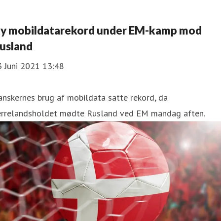
y mobildatarekord under EM-kamp mod
usland
3 Juni 2021 13:48
nskernes brug af mobildata satte rekord, da
errelandsholdet mødte Rusland ved EM mandag aften.