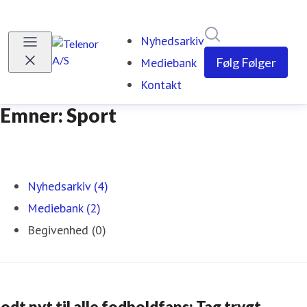
Søg i nyhedsrumm
Nyhedsarkiv
Mediebank
Følg
Følger
Kontakt
Emner: Sport
Nyhedsarkiv (4)
Mediebank (2)
Begivenhed (0)
odt nyt til alle fodboldfans: Tag trygt