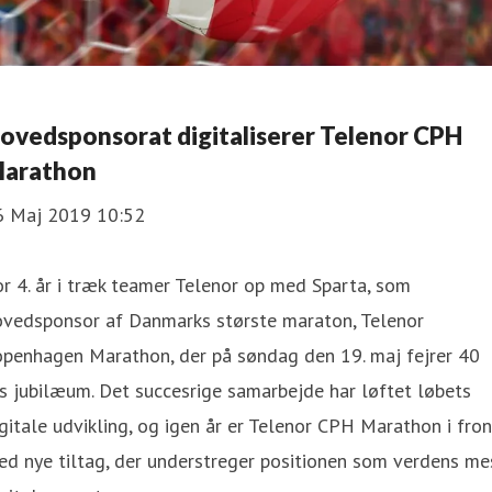
ovedsponsorat digitaliserer Telenor CPH
arathon
6 Maj 2019 10:52
r 4. år i træk teamer Telenor op med Sparta, som
ovedsponsor af Danmarks største maraton, Telenor
openhagen Marathon, der på søndag den 19. maj fejrer 40
s jubilæum. Det succesrige samarbejde har løftet løbets
gitale udvikling, og igen år er Telenor CPH Marathon i fron
d nye tiltag, der understreger positionen som verdens me