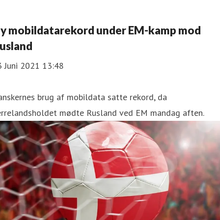
y mobildatarekord under EM-kamp mod
usland
3 Juni 2021 13:48
nskernes brug af mobildata satte rekord, da
errelandsholdet mødte Rusland ved EM mandag aften.