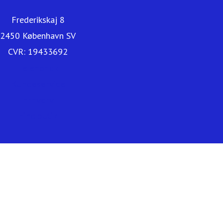
Frederikskaj 8
2450 København SV
CVR: 19433692
Telenor.dk
Kundeservice
Erhverv
Find butik