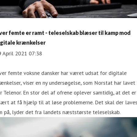
Hver femte er ramt - teleselskab blæser til kamp mod
igitale krænkelser
9 April 2021 07:38
er femte voksne dansker har været udsat for digitale
ænkelser, viser en ny undersøgelse, som Norstat har lavet
r Telenor. En stor del af ofrene oplever samtidig, at det er
ært at få hjælp til at løse problemerne. Det skal der lave
 på, lyder det fra landets næststørste teleselskab.