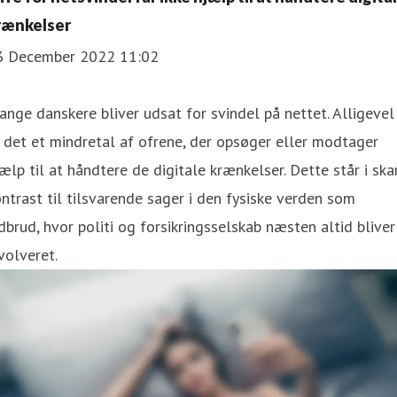
rænkelser
3 December 2022 11:02
nge danskere bliver udsat for svindel på nettet. Alligevel
 det et mindretal af ofrene, der opsøger eller modtager
ælp til at håndtere de digitale krænkelser. Dette står i ska
ntrast til tilsvarende sager i den fysiske verden som
dbrud, hvor politi og forsikringsselskab næsten altid bliver
volveret.