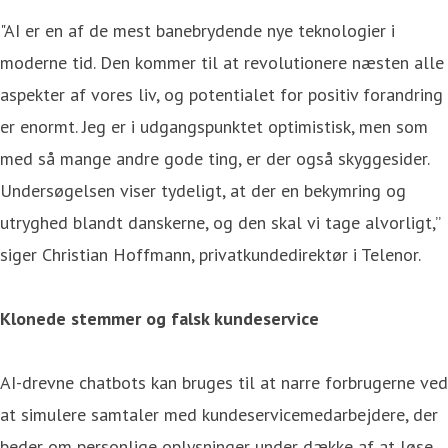
"AI er en af de mest banebrydende nye teknologier i
moderne tid. Den kommer til at revolutionere næsten alle
aspekter af vores liv, og potentialet for positiv forandring
er enormt. Jeg er i udgangspunktet optimistisk, men som
med så mange andre gode ting, er der også skyggesider.
Undersøgelsen viser tydeligt, at der en bekymring og
utryghed blandt danskerne, og den skal vi tage alvorligt,”
siger Christian Hoffmann, privatkundedirektør i Telenor.
Klonede stemmer og falsk kundeservice
AI-drevne chatbots kan bruges til at narre forbrugerne ved
at simulere samtaler med kundeservicemedarbejdere, der
beder om personlige oplysninger under dække af at løse