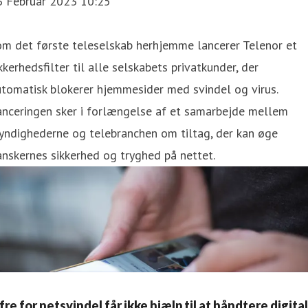
6 Februar 2023 10:25
m det første teleselskab herhjemme lancerer Telenor et
kkerhedsfilter til alle selskabets privatkunder, der
tomatisk blokerer hjemmesider med svindel og virus.
anceringen sker i forlængelse af et samarbejde mellem
yndighederne og telebranchen om tiltag, der kan øge
nskernes sikkerhed og tryghed på nettet.
fre for netsvindel får ikke hjælp til at håndtere digita