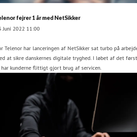
elenor fejrer 1 år med NetSikker
3 Juni 2022 11:00
r Telenor har lanceringen af NetSikker sat turbo på arbejd
d at sikre danskernes digitale tryghed. I løbet af det førs
 har kunderne flittigt gjort brug af servicen.