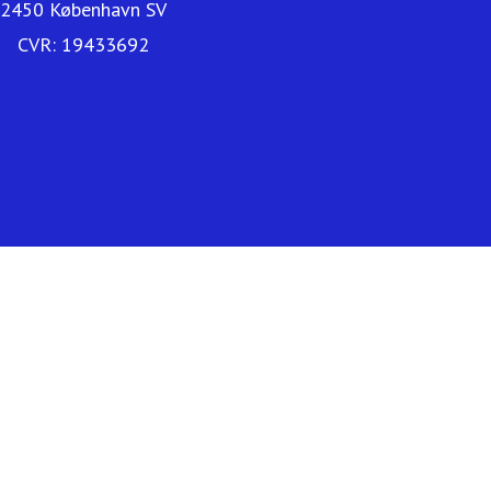
2450 København SV
CVR: 19433692
Telenor.dk
Kundeservice
Erhverv
Find butik