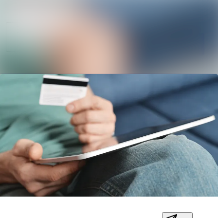
Søg i nyhedsrumm
Nyhedsarkiv
Mediebank
Følg
Følger
Kontakt