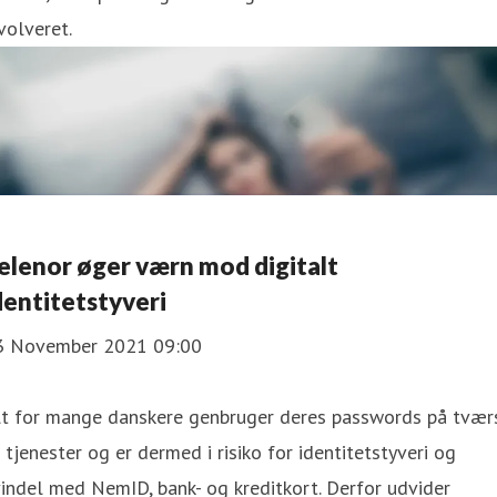
volveret.
elenor øger værn mod digitalt
dentitetstyveri
3 November 2021 09:00
lt for mange danskere genbruger deres passwords på tvær
 tjenester og er dermed i risiko for identitetstyveri og
indel med NemID, bank- og kreditkort. Derfor udvider