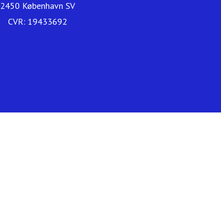
2450 København SV
CVR: 19433692
Telenor.dk
Kundeservice
Erhverv
Find butik