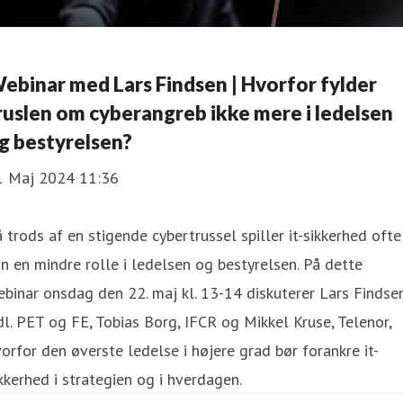
ebinar med Lars Findsen | Hvorfor fylder
ruslen om cyberangreb ikke mere i ledelsen
g bestyrelsen?
1 Maj 2024 11:36
 trods af en stigende cybertrussel spiller it-sikkerhed ofte
n en mindre rolle i ledelsen og bestyrelsen. På dette
binar onsdag den 22. maj kl. 13-14 diskuterer Lars Findsen
dl. PET og FE, Tobias Borg, IFCR og Mikkel Kruse, Telenor,
orfor den øverste ledelse i højere grad bør forankre it-
kkerhed i strategien og i hverdagen.