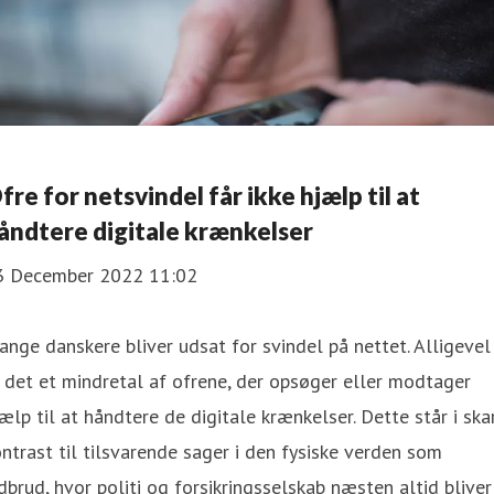
fre for netsvindel får ikke hjælp til at
åndtere digitale krænkelser
3 December 2022 11:02
nge danskere bliver udsat for svindel på nettet. Alligevel
 det et mindretal af ofrene, der opsøger eller modtager
ælp til at håndtere de digitale krænkelser. Dette står i ska
ntrast til tilsvarende sager i den fysiske verden som
dbrud, hvor politi og forsikringsselskab næsten altid bliver