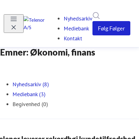
Søg i nyhedsrumm
Nyhedsarkiv
Mediebank
Følg
Følger
Kontakt
Emner: Økonomi, finans
Nyhedsarkiv (8)
Mediebank (3)
Begivenhed (0)
elenor leverer rekordhøj kundetilfredshed