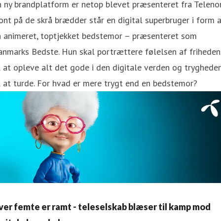
 ny brandplatform er netop blevet præsenteret fra Telenor.
ont på de skrå brædder står en digital superbruger i form 
n animeret, toptjekket bedstemor – præsenteret som
nmarks Bedste. Hun skal portrættere følelsen af friheden
l at opleve alt det gode i den digitale verden og tryghede
l at turde. For hvad er mere trygt end en bedstemor?
Hver femte er ramt - teleselskab blæser til kamp mod