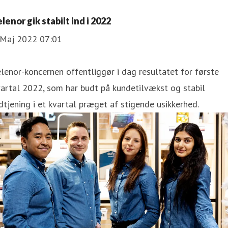
lenor gik stabilt ind i 2022
 Maj 2022 07:01
lenor-koncernen offentliggør i dag resultatet for første
artal 2022, som har budt på kundetilvækst og stabil
dtjening i et kvartal præget af stigende usikkerhed.