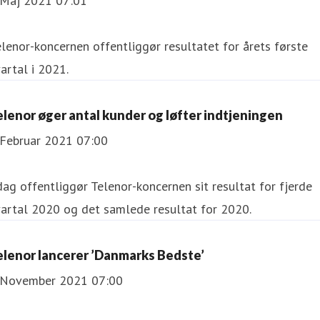
 Maj 2021 07:01
elenor-koncernen offentliggør resultatet for årets første
artal i 2021.
Telenor øger antal kunder og løfter indtjeningen
 Februar 2021 07:00
dag offentliggør Telenor-koncernen sit resultat for fjerde
artal 2020 og det samlede resultat for 2020.
elenor lancerer ’Danmarks Bedste’
 November 2021 07:00