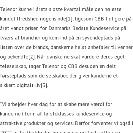
Telenor kunne i årets sidste kvartal måle den højeste
kundetilfredshed nogensinde[1], ligesom CBB tidligere på
året vandt prisen for Danmarks Bedste Kundeservice på
tværs af brancher og kom ind på en syvendeplads på
listen over de brands, danskerne helst anbefaler til venner
og bekendte[2]. Når danskerne skal vurdere deres eget
teleselskab, tager Telenor og CBB desuden en delt
førsteplads som de selskaber, der giver kunderne et
sikkert digitalt liv[3].
”Vi arbejder hver dag for at skabe mere værdi for
kunderne i form af førsteklasses kundeservice og
attraktive produkter og services. Derfor forventer vi også i
2022 at fastholde det høje niveau og fortsætte den