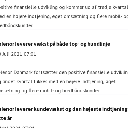
sitive finansielle udvikling og kommer ud af tredje kvarta
d en højere indtjening, øget omsætning og flere mobil- o
redbåndskunder.
elenor leverer vækst på både top- og bundlinje
 Juli 2021 07:01
lenor Danmark fortsætter den positive finansielle udvikli
 andet kvartal lukkes med en højere indtjening, øget
msætning og flere mobil- og bredbåndskunder.
elenor leverer kundevækst og den højeste indtjening 
tte år