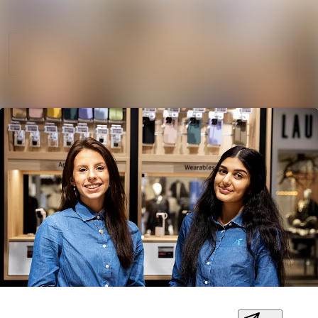
Søg i nyhedsrumm
Nyhedsarkiv
Mediebank
Følg
Følger
Kontakt