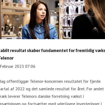
tabilt resultat skaber fundamentet for fremtidig væk
 Telenor
 Februar 2023 07:06
dag offentliggør Telenor-koncernen resultatet for fjerde
artal af 2022 og det samlede resultat for året. For andet 
træk leverer Telenors danske forretning vækst i
msætningen og fortsætter med yderligere investeringer i