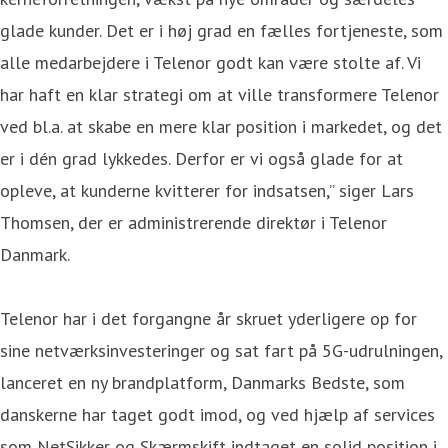
glade kunder. Det er i høj grad en fælles fortjeneste, som
alle medarbejdere i Telenor godt kan være stolte af. Vi
har haft en klar strategi om at ville transformere Telenor
ved bl.a. at skabe en mere klar position i markedet, og det
er i dén grad lykkedes. Derfor er vi også glade for at
opleve, at kunderne kvitterer for indsatsen,” siger Lars
Thomsen, der er administrerende direktør i Telenor
Danmark.
Telenor har i det forgangne år skruet yderligere op for
sine netværksinvesteringer og sat fart på 5G-udrulningen,
lanceret en ny brandplatform, Danmarks Bedste, som
danskerne har taget godt imod, og ved hjælp af services
som NetSikker og Skærmskift indtaget en solid position i